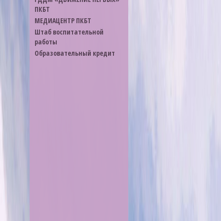
ПКБТ
МЕДИАЦЕНТР ПКБТ
Штаб воспитательной
работы
Образовательный кредит